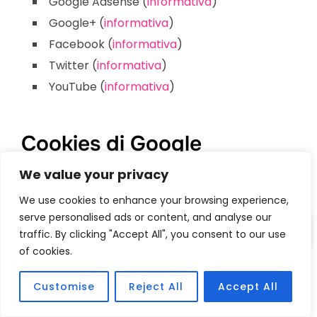
Google Adsense (
informativa
)
Google+ (
informativa
)
Facebook (
informativa
)
Twitter (
informativa
)
YouTube (
informativa
)
Cookies di Google
Analytics
We value your privacy
We use cookies to enhance your browsing experience,
Questo sito fa uso del servizio offerto da Google
serve personalised ads or content, and analyse our
Analytics al fine di avere un servizio completo ed
traffic. By clicking "Accept All", you consent to our use
of cookies.
affidabile di statistiche circa l’utilizzo del sito
stesso. Al fine di garantire nel modo più rigoroso
Customise
Reject All
Accept All
possibile la privacy degli utenti comunichiamo di