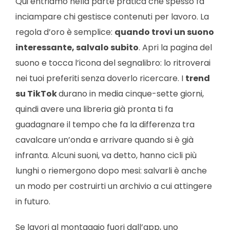
Qui entriamo nella parte pratica che spesso fa
inciampare chi gestisce contenuti per lavoro. La
regola d’oro è semplice:
quando trovi un suono
interessante, salvalo subito
. Apri la pagina del
suono e tocca l’icona del segnalibro: lo ritroverai
nei tuoi preferiti senza doverlo ricercare. I
trend
su TikTok
durano in media cinque-sette giorni,
quindi avere una libreria già pronta ti fa
guadagnare il tempo che fa la differenza tra
cavalcare un’onda e arrivare quando si è già
infranta. Alcuni suoni, va detto, hanno cicli più
lunghi o riemergono dopo mesi: salvarli è anche
un modo per costruirti un archivio a cui attingere
in futuro.
Se lavori al montaggio fuori dall’app, uno