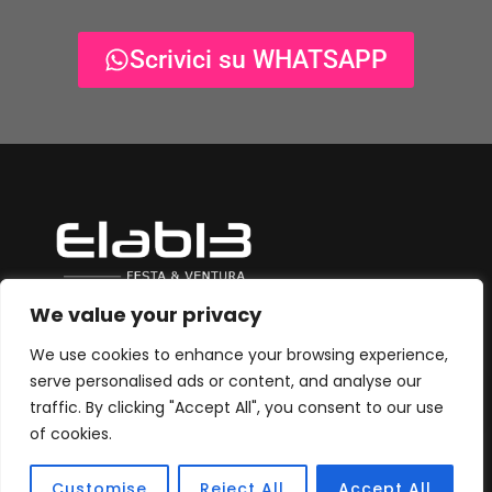
Scrivici su WHATSAPP
We value your privacy
© 2025 Elab13 è un brand della Ventura Group di Margherita
Ventura, fondato da Margherita e Maurizio Festa. Il brand
We use cookies to enhance your browsing experience,
rappresenta l’eccellenza e la sinergia delle loro visioni, unendo
serve personalised ads or content, and analyse our
competenze ed esperienze per dare vita a un’agenzia digitale
traffic. By clicking "Accept All", you consent to our use
innovativa e dinamica.
of cookies.
Customise
Reject All
Accept All