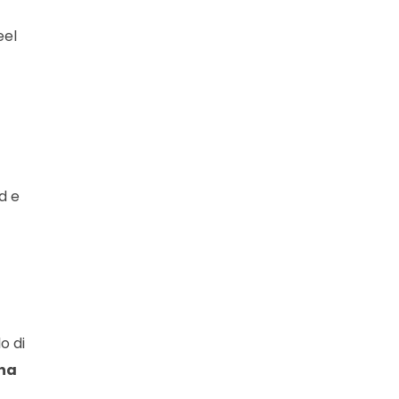
eel
d e
o di
 ha