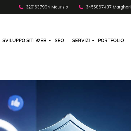
t
3201637994 Maurizio
3455867437 Margheri
SVILUPPO SITI WEB
SEO
SERVIZI
PORTFOLIO