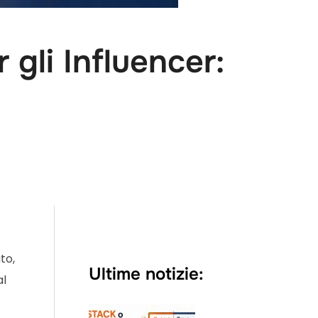
li Influencer:
to,
Ultime notizie:
al