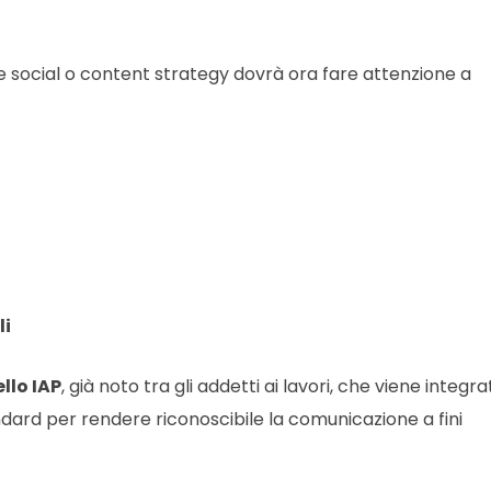
ne social o content strategy dovrà ora fare attenzione a
li
llo IAP
, già noto tra gli addetti ai lavori, che viene integra
ard per rendere riconoscibile la comunicazione a fini