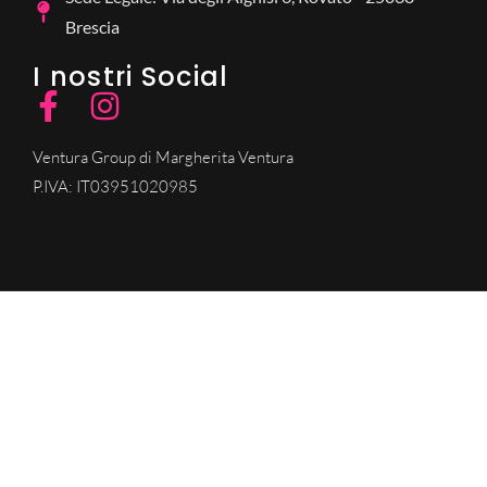
Brescia
I nostri Social
Ventura Group di Margherita Ventura
P.IVA: IT03951020985